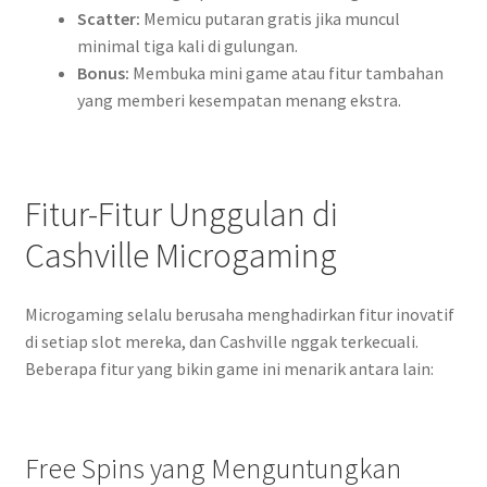
Scatter:
Memicu putaran gratis jika muncul
minimal tiga kali di gulungan.
Bonus:
Membuka mini game atau fitur tambahan
yang memberi kesempatan menang ekstra.
Fitur-Fitur Unggulan di
Cashville Microgaming
Microgaming selalu berusaha menghadirkan fitur inovatif
di setiap slot mereka, dan Cashville nggak terkecuali.
Beberapa fitur yang bikin game ini menarik antara lain:
Free Spins yang Menguntungkan