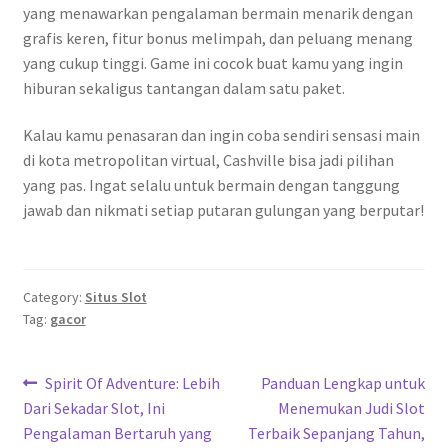
yang menawarkan pengalaman bermain menarik dengan
grafis keren, fitur bonus melimpah, dan peluang menang
yang cukup tinggi. Game ini cocok buat kamu yang ingin
hiburan sekaligus tantangan dalam satu paket.
Kalau kamu penasaran dan ingin coba sendiri sensasi main
di kota metropolitan virtual, Cashville bisa jadi pilihan
yang pas. Ingat selalu untuk bermain dengan tanggung
jawab dan nikmati setiap putaran gulungan yang berputar!
Category:
Situs Slot
Tag:
gacor
Post
Previous
Next
Spirit Of Adventure: Lebih
Panduan Lengkap untuk
post:
post:
Dari Sekadar Slot, Ini
Menemukan Judi Slot
navigation
Pengalaman Bertaruh yang
Terbaik Sepanjang Tahun,