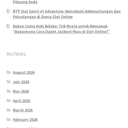
Peluang Anda
RTP Slot Spirit of Adventure: Menyelami Keberuntungan dan
Petualangan di Dunia Slot Online
Bukan Cuma Hoki Belaka: Trik Nyata untuk Menjawab
“Bagaimana Cara Dapet Jackpot Paus di Slot Online?”
Archives
August 2026
July 2026
May 2026
April 2026
March 2026
February 2026